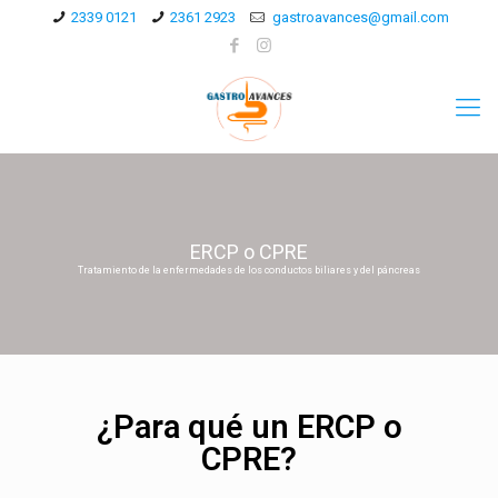
2339 0121
2361 2923
gastroavances@gmail.com
ERCP o CPRE
Tratamiento de la enfermedades de los conductos biliares y del páncreas
¿Para qué un ERCP o
CPRE?