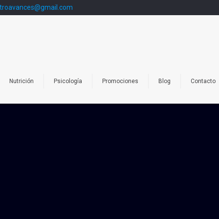
troavances@gmail.com
Nutrición
Psicología
Promociones
Blog
Contacto