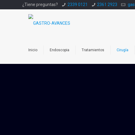
¿Tiene preguntas?
2339 0121
2361 2923
gas
Inicio
Endoscopia
Tratamientos
Cirugía