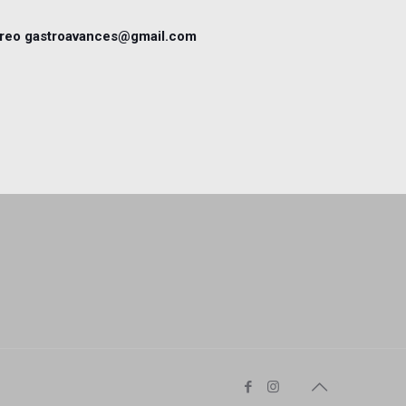
orreo gastroavances@gmail.com