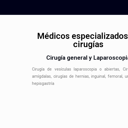
Médicos especializados
cirugías
Cirugía general y Laparoscopi
Cirugía de vesículas laparoscopia o abiertas, Ci
amígdalas, cirugías de hernias, inguinal, femoral, u
hepisgastría