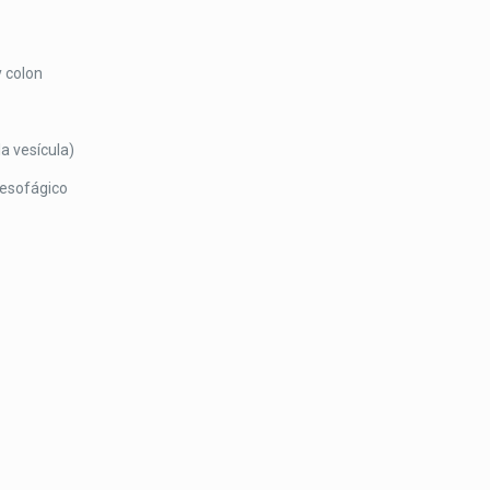
y colon
la vesícula)
oesofágico