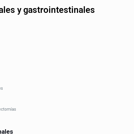
ales y gastrointestinales
es
ectomías
nales