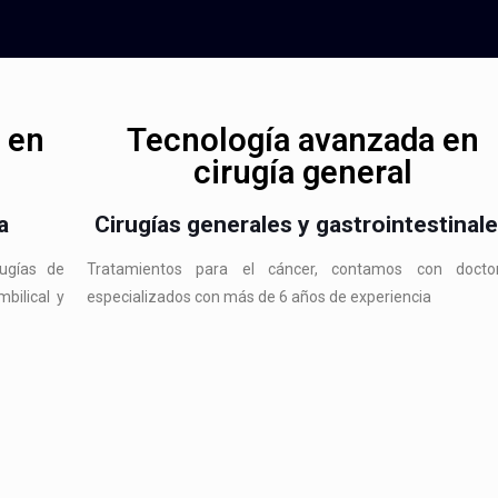
 en
Tecnología avanzada en
cirugía general
a
Cirugías generales y gastrointestinal
rugías de
Tratamientos para el cáncer, contamos con docto
mbilical y
especializados con más de 6 años de experiencia